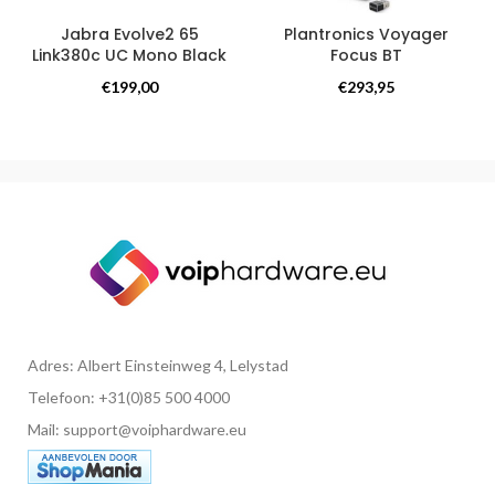
Jabra Evolve2 65
Plantronics Voyager
Link380c UC Mono Black
Focus BT
Overige producten
Headsets
€
199,00
€
293,95
Adres: Albert Einsteinweg 4, Lelystad
Telefoon: +31(0)85 500 4000
Mail: support@voiphardware.eu