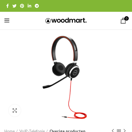
0
Click to enlarge
Home
VoIP-Telefonie
Overige producten