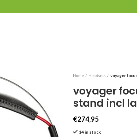
Home
Headsets
voyager focus
voyager foc
stand incl l
€
274,95
14 in stock