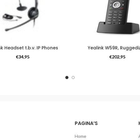
nk Headset t.b.v. IP Phones
Yealink W59R, Ruggedi
Headsets
Headsets
€
34,95
€
202,95
PAGINA’S
Home