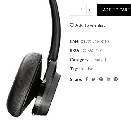
ADD TO CART
Add to wishlist
EAN:
017229150010
SKU:
202652-104
Category:
Headsets
Tag:
Headset
Share