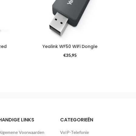
zed
Yealink WF50 WiFi Dongle
Integ
Headsets
€
35,95
HANDIGE LINKS
CATEGORIEËN
Algemene Voorwaarden
VoIP-Telefonie