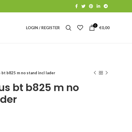
0
LOGIN / REGISTER
€
0,00
 bt b825 m no stand incl lader
us bt b825 m no
ader