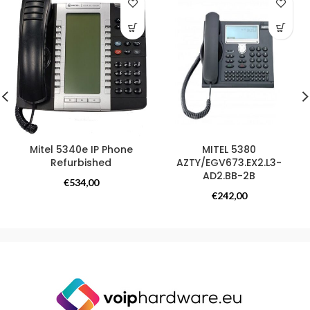
Mitel 5340e IP Phone
MITEL 5380
Refurbished
AZTY/EGV673.EX2.L3-
AD2.BB-2B
Overige producten
,
€
534,00
Overige producten
Refurbished
€
242,00