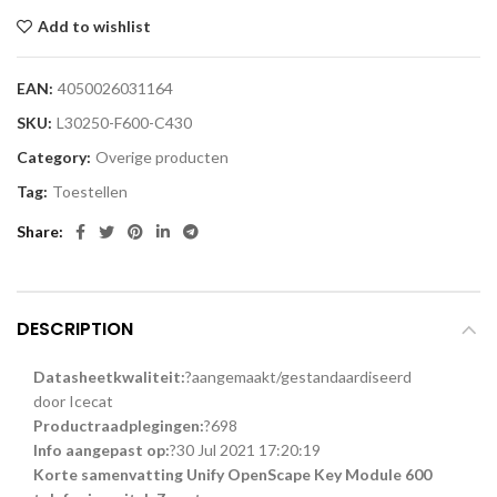
Add to wishlist
EAN:
4050026031164
SKU:
L30250-F600-C430
Category:
Overige producten
Tag:
Toestellen
Share
DESCRIPTION
Datasheetkwaliteit
:
?
aangemaakt/gestandaardiseerd
door Icecat
Productraadplegingen
:
?
698
Info aangepast op
:
?
30 Jul 2021 17:20:19
Korte samenvatting Unify OpenScape Key Module 600