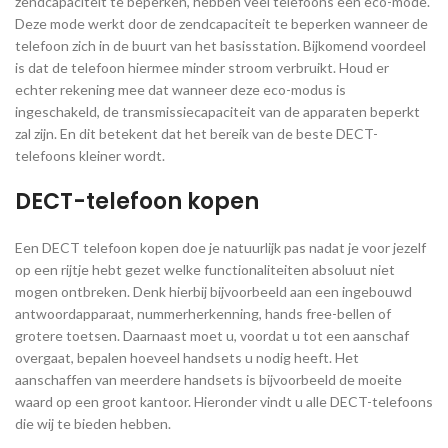
zendcapaciteit te beperken, hebben veel telefoons een eco-mode.
Deze mode werkt door de zendcapaciteit te beperken wanneer de
telefoon zich in de buurt van het basisstation. Bijkomend voordeel
is dat de telefoon hiermee minder stroom verbruikt. Houd er
echter rekening mee dat wanneer deze eco-modus is
ingeschakeld, de transmissiecapaciteit van de apparaten beperkt
zal zijn. En dit betekent dat het bereik van de beste DECT-
telefoons kleiner wordt.
DECT-telefoon kopen
Een DECT telefoon kopen doe je natuurlijk pas nadat je voor jezelf
op een rijtje hebt gezet welke functionaliteiten absoluut niet
mogen ontbreken. Denk hierbij bijvoorbeeld aan een ingebouwd
antwoordapparaat, nummerherkenning, hands free-bellen of
grotere toetsen. Daarnaast moet u, voordat u tot een aanschaf
overgaat, bepalen hoeveel handsets u nodig heeft. Het
aanschaffen van meerdere handsets is bijvoorbeeld de moeite
waard op een groot kantoor. Hieronder vindt u alle DECT-telefoons
die wij te bieden hebben.