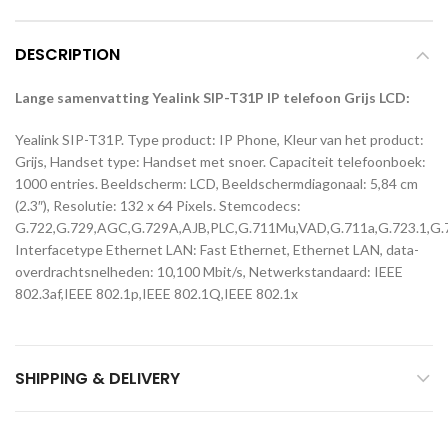
DESCRIPTION
Lange samenvatting Yealink SIP-T31P IP telefoon Grijs LCD:
Yealink SIP-T31P. Type product: IP Phone, Kleur van het product:
Grijs, Handset type: Handset met snoer. Capaciteit telefoonboek:
1000 entries. Beeldscherm: LCD, Beeldschermdiagonaal: 5,84 cm
(2.3″), Resolutie: 132 x 64 Pixels. Stemcodecs:
G.722,G.729,AGC,G.729A,AJB,PLC,G.711Mu,VAD,G.711a,G.723.1,G
Interfacetype Ethernet LAN: Fast Ethernet, Ethernet LAN, data-
overdrachtsnelheden: 10,100 Mbit/s, Netwerkstandaard: IEEE
802.3af,IEEE 802.1p,IEEE 802.1Q,IEEE 802.1x
SHIPPING & DELIVERY