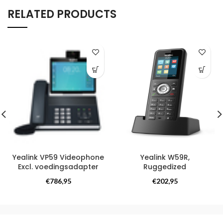
RELATED PRODUCTS
Yealink VP59 Videophone
Yealink W59R,
Excl. voedingsadapter
Ruggedized
Vaste toestellen
Headsets
€
786,95
€
202,95