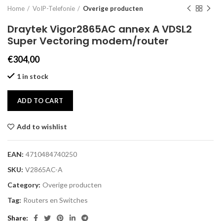
Home
VoIP-Telefonie
Overige producten
Draytek Vigor2865AC annex A VDSL2
Super Vectoring modem/router
€
304,00
1 in stock
ADD TO CART
Add to wishlist
EAN:
4710484740250
SKU:
V2865AC-A
Category:
Overige producten
Tag:
Routers en Switches
Share