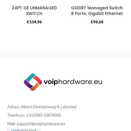
24PT GE UNMANAGED
GS108T Managed Switch
SWITCH
8 Ports, Gigabit Ethernet
Switches
Switches
€
104,96
€
98,68
Adres: Albert Einsteinweg 4, Lelystad
Telefoon: +31(0)85 500 4000
Mail: support@voiphardware.eu