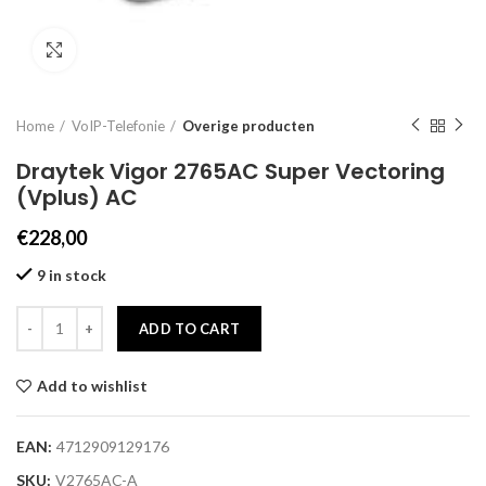
Click to enlarge
Home
VoIP-Telefonie
Overige producten
Draytek Vigor 2765AC Super Vectoring
(Vplus) AC
€
228,00
9 in stock
ADD TO CART
Add to wishlist
EAN:
4712909129176
SKU:
V2765AC-A