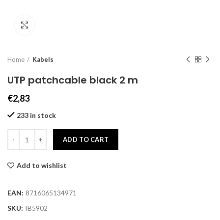
Click to enlarge
Home
Kabels
UTP patchcable black 2 m
€
2,83
233 in stock
ADD TO CART
Add to wishlist
EAN:
8716065134971
SKU:
IB5902