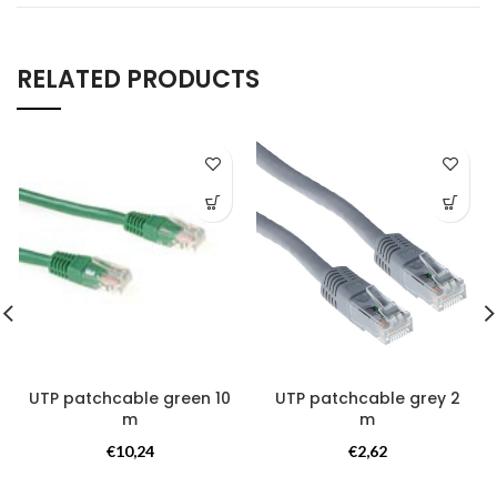
RELATED PRODUCTS
UTP patchcable green 10
UTP patchcable grey 2
m
m
Kabels
Kabels
€
10,24
€
2,62