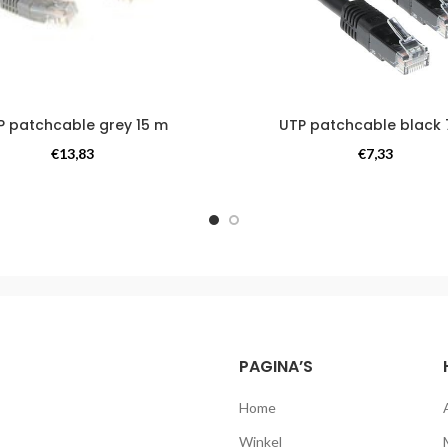
P patchcable grey 15 m
UTP patchcable black 
Kabels
Kabels
€
13,83
€
7,33
PAGINA’S
Home
Winkel