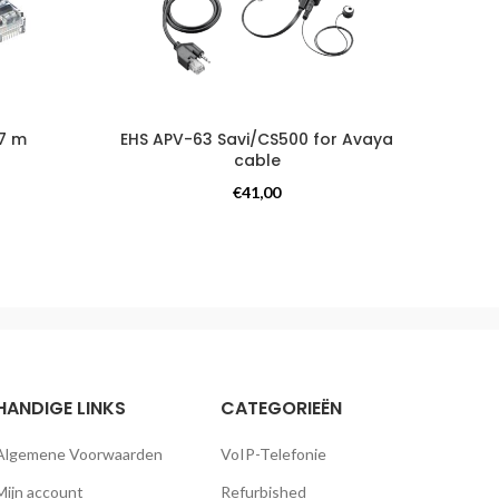
7 m
EHS APV-63 Savi/CS500 for Avaya
Cab
cable
Kabels
€
41,00
HANDIGE LINKS
CATEGORIEËN
Algemene Voorwaarden
VoIP-Telefonie
Mijn account
Refurbished