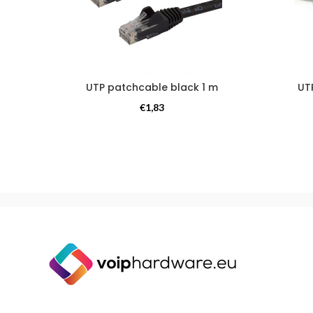
UTP patchcable black 1 m
UT
Kabels
€
1,83