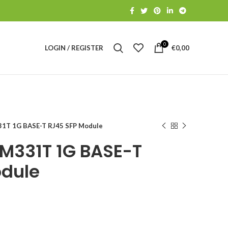
0
LOGIN / REGISTER
€
0,00
31T 1G BASE-T RJ45 SFP Module
SM331T 1G BASE-T
odule