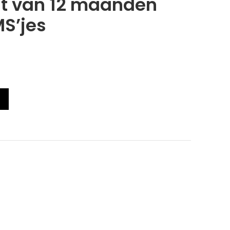
 van 12 maanden
MS’jes