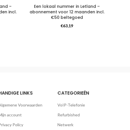
land –
Een lokaal nummer in Letland –
en incl.
abonnement voor 12 maanden incl.
abon
€50 beltegoed
in bi
abonn
Telefoonnummer
,
€
63,19
mer
Internationaal telefoonnummer
HANDIGE LINKS
CATEGORIEËN
Algemene Voorwaarden
VoIP-Telefonie
Mijn account
Refurbished
Privacy Policy
Netwerk