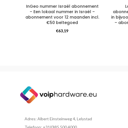
InGeo nummer Israël abonnement
L
– Een lokaal nummer in Israël –
abonne
abonnement voor 12 maanden incl.
in bijv
€50 beltegoed
– abo
Telefoonnummer
,
€
63,19
Internationaal telefoonnummer
In
Adres: Albert Einsteinweg 4, Lelystad
Telefoon: +31(0)85 500 4000