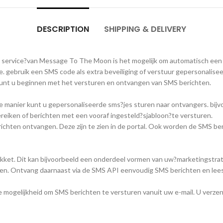
DESCRIPTION
SHIPPING & DELIVERY
 service?van Message To The Moon is het mogelijk om automatisch een 
. gebruik een SMS code als extra beveiliging of verstuur gepersonalise
 kunt u beginnen met het versturen en ontvangen van SMS berichten.
e manier kunt u gepersonaliseerde sms?jes sturen naar ontvangers. bijvoo
reiken of berichten met een vooraf ingesteld?sjabloon?te versturen.
ichten ontvangen. Deze zijn te zien in de portal. Ook worden de SMS be
ket. Dit kan bijvoorbeeld een onderdeel vormen van uw?marketingstrat
etten. Ontvang daarnaast via de SMS API eenvoudig SMS berichten en lees
de mogelijkheid om SMS berichten te versturen vanuit uw e-mail. U verze