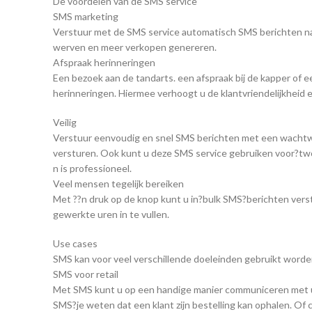
De voordelen van de SMS service
SMS marketing
Verstuur met de SMS service automatisch SMS berichten na
werven en meer verkopen genereren.
Afspraak herinneringen
Een bezoek aan de tandarts. een afspraak bij de kapper of ee
herinneringen. Hiermee verhoogt u de klantvriendelijkheid 
Veilig
Verstuur eenvoudig en snel SMS berichten met een wachtwo
versturen. Ook kunt u deze SMS service gebruiken voor?two 
n is professioneel.
Veel mensen tegelijk bereiken
Met ??n druk op de knop kunt u in?bulk SMS?berichten vers
gewerkte uren in te vullen.
Use cases
SMS kan voor veel verschillende doeleinden gebruikt worde
SMS voor retail
Met SMS kunt u op een handige manier communiceren met uw
SMS?je weten dat een klant zijn bestelling kan ophalen. Of 