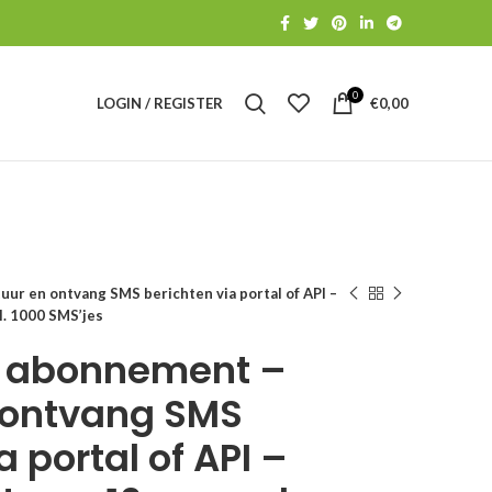
0
LOGIN / REGISTER
€
0,00
ur en ontvang SMS berichten via portal of API –
. 1000 SMS’jes
e abonnement –
 ontvang SMS
a portal of API –