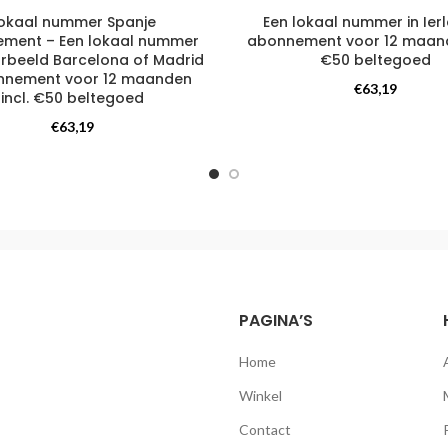
okaal nummer Spanje
Een lokaal nummer in Ier
ment – Een lokaal nummer
abonnement voor 12 maand
oorbeeld Barcelona of Madrid
€50 beltegoed
nnement voor 12 maanden
Telefoonnummer
,
€
63,19
incl. €50 beltegoed
Internationaal telefoonnum
Telefoonnummer
,
€
63,19
ternationaal telefoonnummer
PAGINA’S
Home
Winkel
Contact