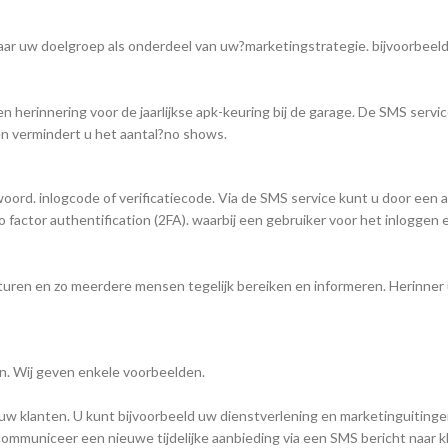
ar uw doelgroep als onderdeel van uw?marketingstrategie. bijvoorbeel
n herinnering voor de jaarlijkse apk-keuring bij de garage. De SMS servi
en vermindert u het aantal?no shows.
ord. inlogcode of verificatiecode. Via de SMS service kunt u door een
factor authentification (2FA). waarbij een gebruiker voor het inloggen
turen en zo meerdere mensen tegelijk bereiken en informeren. Herinner
n. Wij geven enkele voorbeelden.
 klanten. U kunt bijvoorbeeld uw dienstverlening en marketinguiting
communiceer een nieuwe tijdelijke aanbieding via een SMS bericht naar k