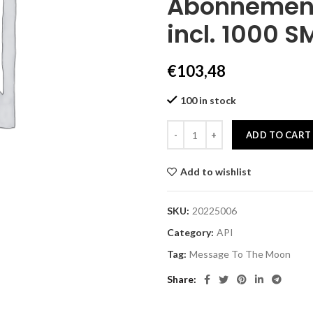
Abonnement
incl. 1000 S
€
103,48
100 in stock
ADD TO CART
Add to wishlist
SKU:
20225006
Category:
API
Tag:
Message To The Moon
Share