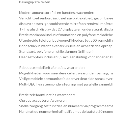
Belangrijkste feiten
Modern apparaatprofiel en functies, waaronder:
Verlicht toetsenbord inclusief navigatiegebied, gecombi
displaytoetsen, gecombineerde microfoon zendvolume/mute-
TFT grafisch display dat 27 displaytalen ondersteunt, displ
Brede mediapool inclusief monofone en polyfone melodieb
Uitgebreide telefoonboekmogelijkheden, tot 500 vermeldi
Boodschap in wacht evenals visuele en akoestische oproepsi
Standaard, polyfone en stille alarmen (trillingen)
Headsetopties inclusief 3,5 mm-aansluiting voor snoer en 
Robuuste mobiliteitsfuncties, waaronder:
Mogelijkheden voor meerdere cellen, waaronder roaming, n
Veilige mobiele communicatie door versleutelde spraakover
Multi-DECT-systeemondersteuning met parallelle aanmeld
Brede telefoonfuncties waaronder:
Oproep accepteren/weigeren
Snelle toegang tot functies en nummers via programmeerb
Handmatige nummerherhalingslijst met de laatste 20 numm