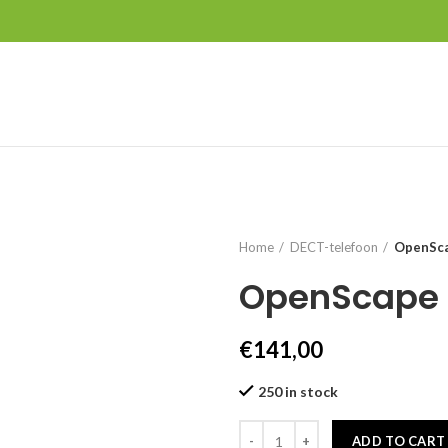
Home
DECT-telefoon
OpenSca
OpenScape 
€
141,00
250 in stock
ADD TO CART