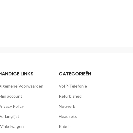
HANDIGE LINKS
CATEGORIEËN
Algemene Voorwaarden
VoIP-Telefonie
Mijn account
Refurbished
Privacy Policy
Netwerk
Verlanglijst
Headsets
Winkelwagen
Kabels