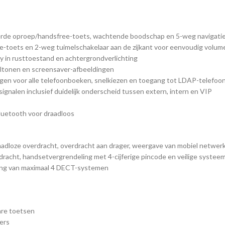
neerde oproep/handsfree-toets, wachtende boodschap en 5-weg navigat
toets en 2-weg tuimelschakelaar aan de zijkant voor eenvoudig volume
ay in rusttoestand en achtergrondverlichting
eltonen en screensaver-afbeeldingen
ngen voor alle telefoonboeken, snelkiezen en toegang tot LDAP-telefo
gnalen inclusief duidelijk onderscheid tussen extern, intern en VIP
Bluetooth voor draadloos
aadloze overdracht, overdracht aan drager, weergave van mobiel netwer
dracht, handsetvergrendeling met 4-cijferige pincode en veilige syste
ing van maximaal 4 DECT-systemen
are toetsen
ers