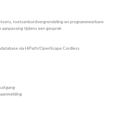
ietoets, toetsenbordvergrendeling en programmeerbare
 aanpassing tijdens een gesprek
ondatabase via HiPath/OpenScape Cordless
kuitgang
emaanmelding