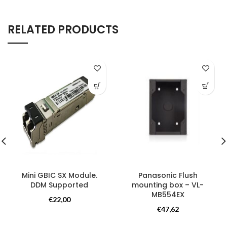
RELATED PRODUCTS
Mini GBIC SX Module.
Panasonic Flush
DDM Supported
mounting box – VL-
MB554EX
Overig
€
22,00
Overig
€
47,62