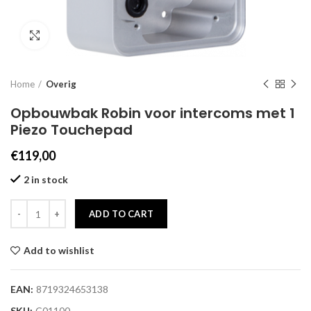
Click to enlarge
Home
Overig
Opbouwbak Robin voor intercoms met 1
Piezo Touchepad
€
119,00
2 in stock
ADD TO CART
Add to wishlist
EAN:
8719324653138
SKU:
C01100