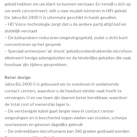
geluid hebben om uw klant te kunnen verstaan. En terwijl u zich op
uw werk concentreert, wilt u naar muziek luisteren in HiFi-geluid.
De Jabra Biz 2400 II is uitermate geschikt in beide gevallen.
– HD Voice-technologie zorgt dat u de andere partij altijd luid en
duidelijk verstaat
– De luidsprekers reduceren omgevingsgeluid, zodat u zicht kunt
concentreren op het gesprek
– Speciaal ontworpen ‘air shock’ geluidsonderdrukkende microfoon
elimineert hevige ademgeluiden en de hinderlijke geluiden die vaak
hoorbaar zijn tijdens gesprekken.
Beter design
Jabra Biz 2400 II is gebouwd om te overleven in veeleisende
contact centers, waardoor u de headset minder vaak hoeft te
vervangen. U en uw team zijn daarom beter bereikbaar, waardoor
de total cost of ownership lager is.
– De verstevigde kabel gaat langer mee in contact center-
omgevingen en is beschermd tegen wielen van stoelen, scherpe
voorwerpen en gewoon dagelijks gebruik
– De onbreekbare microfoonarm kan 360 graden gedraaid worden.