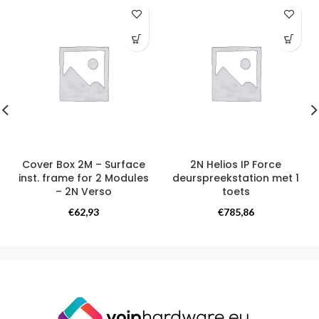
Cover Box 2M – Surface
2N Helios IP Force
inst. frame for 2 Modules
deurspreekstation met 1
– 2N Verso
toets
Intercoms
Intercoms
€
62,93
€
785,86