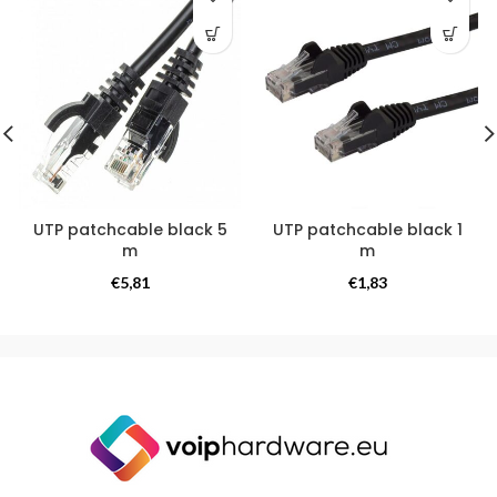
UTP patchcable black 5
UTP patchcable black 1
m
m
Kabels
Kabels
€
5,81
€
1,83